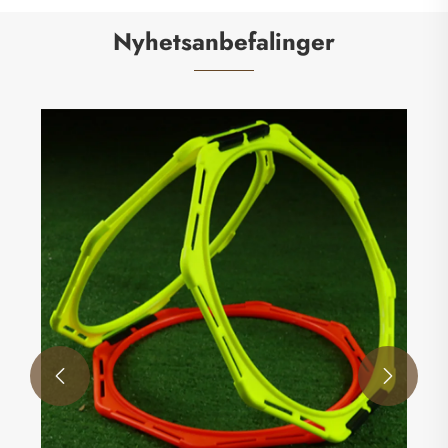
Nyhetsanbefalinger
Invitasjonsbrev
Se mer >>

