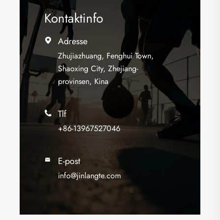
Kontaktinfo
Adresse

Zhujiazhuang, Fenghui Town,
Shaoxing City, Zhejiang-
provinsen, Kina
Tlf

+86-13967527046
E-post

info@jinlangte.com