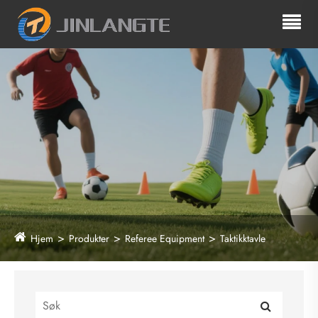
Hjem
Produkter
Referee Equipment
Taktikktavle