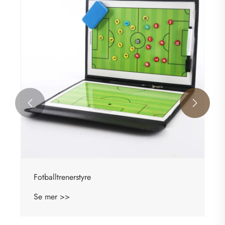


Basketball Coaching Board
Se mer >>